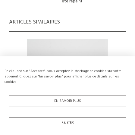
été repeint
ARTICLES SIMILAIRES
En cliquant sur "Accepter", vous acceptez le stockage de cookies sur votre
appareil. Cliquez sur “En savoir plus” pour afficher plus de détails sur les
cookies
EN SAVOIR PLUS
REJETER
Table basse par Arne Jacobsen, Fritz
Table ba
Hansen, vers 1970
par