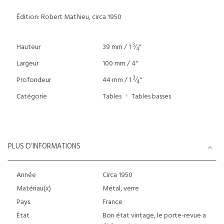
Édition: Robert Mathieu, circa 1950
3
Hauteur
39 mm / 1
⁄
"
4
Largeur
100 mm / 4"
3
Profondeur
44 mm / 1
⁄
"
4
Catégorie
Tables
Tables basses
PLUS D’INFORMATIONS
Année
Circa 1950
Matériau(x)
Métal, verre
Pays
France
État
Bon état vintage, le porte-revue a