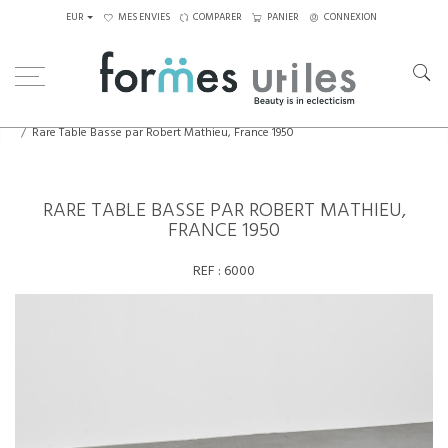
EUR
MES ENVIES
COMPARER
PANIER
CONNEXION
Home
Tables
Tables basses
Rare Table Basse par Robert Mathieu, France 1950
RARE TABLE BASSE PAR ROBERT MATHIEU,
FRANCE 1950
REF :
6000