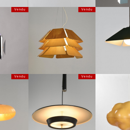
Vendu
Vendu
SUSPENSION MOD
SUSPENSION MODÈLE 838 PAR PEO
 DIVAN 2 PAR
RÉSIDENCE NOVA, 
STRÖM, SUÈDE CIRCA 1970
LYFA VERS 1962
19
HAUTEUR :
45 CM
33 CM
HAUTEUR 
LARGEUR :
78 CM
LARGEUR 
45
REF :
6962
REF :
Vendu
Vendu
SUSPENSION NUAGE
OLLECTION
GRANDE SUSPENSION EN MÉTAL ET
BERGER, SUISS
 KHANH, 1968
LAITON, STILNOVO ITALIE CIRCA 1950
UELI B
22 CM
HAUTEUR :
90 CM
HAUTEUR 
LARGEUR
40
REF :
4560
REF :