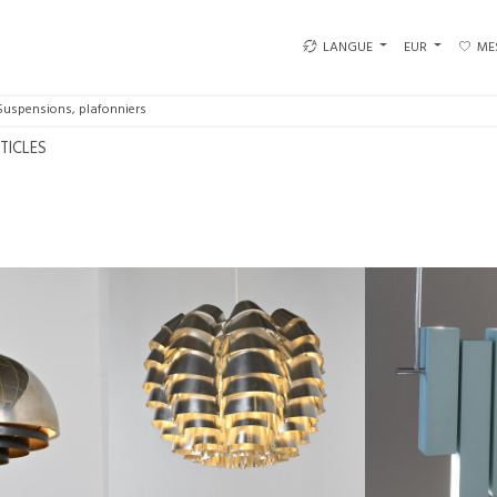
LANGUE
EUR
ME
Suspensions, plafonniers
RTICLES
O HAMMERBORG
SUSPENSION MODÈLE ORION EN
RARE PROTOTYPE :
P, DANEMARK,
ALUMINIUM PAR MAX SAUZE,
LAQUÉ BLEU , L
65
FRANCE, CIRCA 1970
€1,900
SO
€1,650
SOLDÉ €1,300
HAUTEUR 
30 CM
HAUTEUR :
40 CM
LARGEUR 
94
REF :
7667
REF :