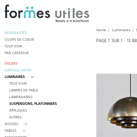
Home
Luminaires
NOUVEAUTÉS
COUPS DE COEUR
PAGE
1
SUR 1
13 A
TOUT VOIR
PAR CRÉATEUR
SOLDES
CAPSULE JAPON
LUMINAIRES
TOUT VOIR
LAMPES DE TABLE
SUSPENSION PAR J
LAMPADAIRES
POUR FOG & MØRU
SUSPENSIONS, PLAFONNIERS
VERS 19
€450
APPLIQUES
AUTRES
HAUTEUR :
ASSISES
REF :
78
TABLES