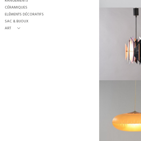
RANGEMENTS
CÉRAMIQUES
ELÉMENTS DÉCORATIFS
SAC & BIJOUX
ART
SUSPENTION TIVOLI
SIMON HENNINGSEN, 
HAUTEUR :
REF :
68
LAMPE DE LA C
AEROSPACE, QUASAR
HAUTEUR :
REF :
54