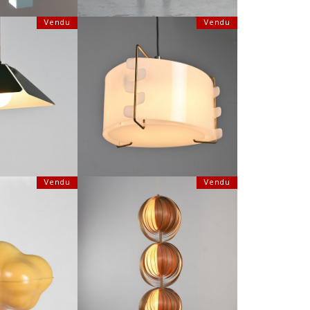
Vendu
Vendu
ERNISTE DE LA
SUSPENSION M3 DE JOSEPH-ANDRÉ
LES ARCS, CIRCA
MOTTE, LES HUCHERS MINVIELLE 1958
75
JOSEPH-ANDRÉ MOTTE
:
20 CM
HAUTEUR :
25 CM
:
44 CM
LARGEUR :
35 CM
6394
REF :
6091
Vendu
Vendu
 PAR SUSI & UELI
SUSPENSION PAR HANS AGNE
E CIRCA 1975
JAKOBSSON, CIRCA 1960
ERGER
HAUTEUR :
112 CM
:
45 CM
LARGEUR :
40 CM
 :
75 CM
REF :
4329
4382