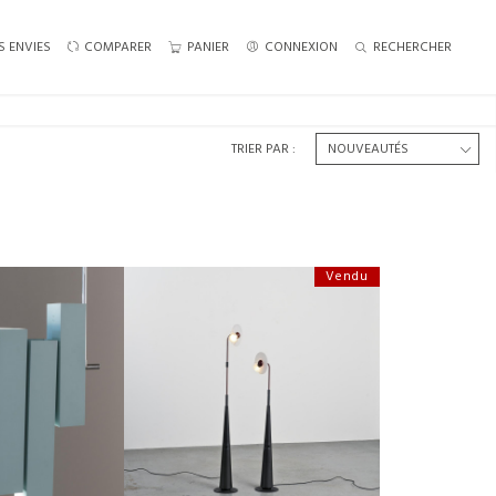
S ENVIES
COMPARER
PANIER
CONNEXION
RECHERCHER
TRIER PAR :
Vendu
 LUSTRE EN MÉTAL
PAIRE DE LAMPES « CLUB » PAR
UMI, CA. 1970
GIUSEPPE RAMELLA, ARTELUCE ITALIE
LDÉ €600
HAUTEUR :
158 CM
:
105 CM
LARGEUR :
10 CM
:
69 CM
REF :
7714
1831