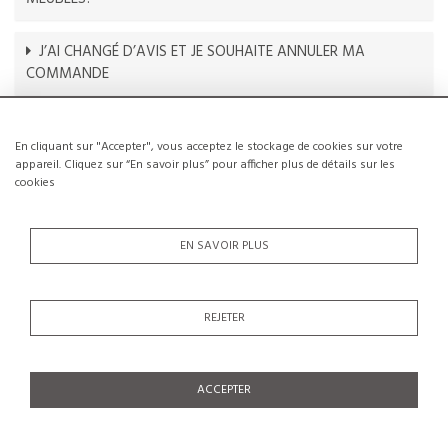
J’AI CHANGÉ D’AVIS ET JE SOUHAITE ANNULER MA
COMMANDE
L’ARTICLE QUE J’AI REÇU EST ENDOMMAGÉ
En cliquant sur "Accepter", vous acceptez le stockage de cookies sur votre
appareil. Cliquez sur “En savoir plus” pour afficher plus de détails sur les
LE TRANSPORT EST-IL SÉCURISÉ?
cookies
LES FRAIS DE LIVRAISON SONT-ILS INCLUS?
EN SAVOIR PLUS
QUELLES SONT LES MODALITÉS DE PAIEMENT
REJETER
ACCEPTER