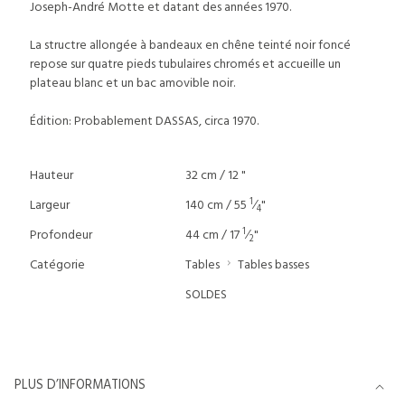
Joseph-André Motte et datant des années 1970.
La structre allongée à bandeaux en chêne teinté noir foncé
repose sur quatre pieds tubulaires chromés et accueille un
plateau blanc et un bac amovible noir.
Édition: Probablement DASSAS, circa 1970.
Hauteur
32 cm / 12 "
1
Largeur
140 cm / 55
⁄
"
4
1
Profondeur
44 cm / 17
⁄
"
2
Catégorie
Tables
Tables basses
SOLDES
PLUS D’INFORMATIONS