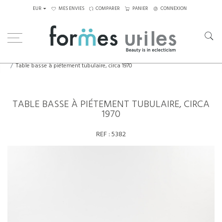
EUR
MES ENVIES
COMPARER
PANIER
CONNEXION
Home
Tables
Tables basses
Table basse à piétement tubulaire, circa 1970
TABLE BASSE À PIÉTEMENT TUBULAIRE, CIRCA
1970
REF :
5382