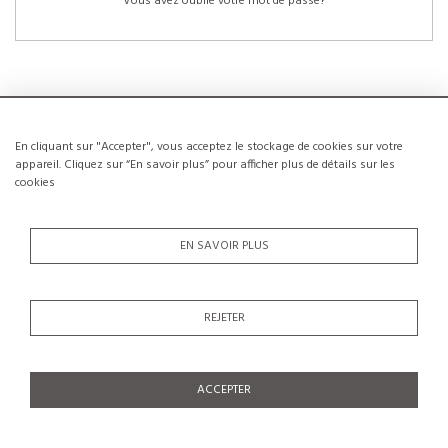
Vous avez oublié votre mot de passe?
En cliquant sur "Accepter", vous acceptez le stockage de cookies sur votre
NOUVEAUX CLIENTS
appareil. Cliquez sur “En savoir plus” pour afficher plus de détails sur les
cookies
La création d’un compte a de nombreux avantages: sauvegarder la liste de vos
envies, conserver plusieurs adresses, suivre les commandes et bien plus
encore.
EN SAVOIR PLUS
CRÉER UN COMPTE
REJETER
ACCEPTER