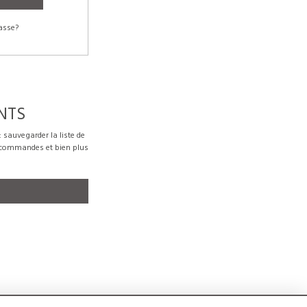
asse?
NTS
sauvegarder la liste de
s commandes et bien plus