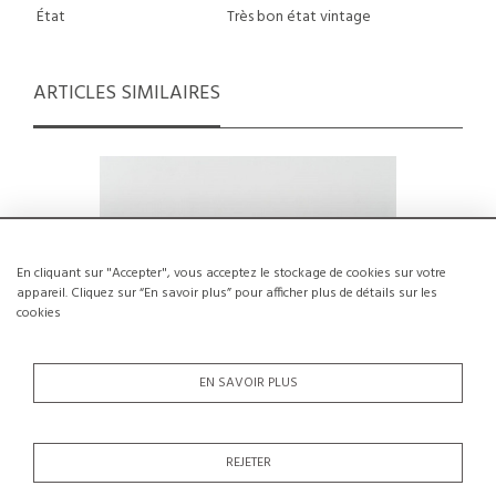
État
Très bon état vintage
ARTICLES SIMILAIRES
En cliquant sur "Accepter", vous acceptez le stockage de cookies sur votre
appareil. Cliquez sur “En savoir plus” pour afficher plus de détails sur les
cookies
EN SAVOIR PLUS
REJETER
Table Cristallo par Egidio Di Rosa & Pier
Table à m