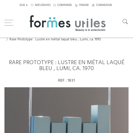
EUR
MES ENVIES
COMPARER
PANIER
CONNEXION
Home
Luminaires
Suspensions, plafonniers
Rare Prototype : Lustre en métal laqué bleu , Lumi, ca. 1970
RARE PROTOTYPE : LUSTRE EN MÉTAL LAQUÉ
BLEU , LUMI, CA. 1970
REF :
1831