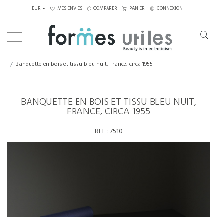
EUR
MES ENVIES
COMPARER
PANIER
CONNEXION
Home
Assises
Lits de jour
Banquette en bois et tissu bleu nuit, France, circa 1955
BANQUETTE EN BOIS ET TISSU BLEU NUIT,
FRANCE, CIRCA 1955
REF :
7510