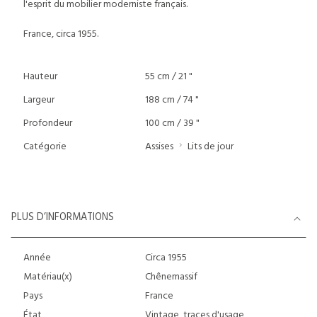
l'esprit du mobilier moderniste français.
France, circa 1955.
Hauteur
55 cm / 21 "
Largeur
188 cm / 74 "
Profondeur
100 cm / 39 "
Catégorie
Assises
Lits de jour
PLUS D’INFORMATIONS
Année
Circa 1955
Matériau(x)
Chênemassif
Pays
France
État
Vintage, traces d'usage