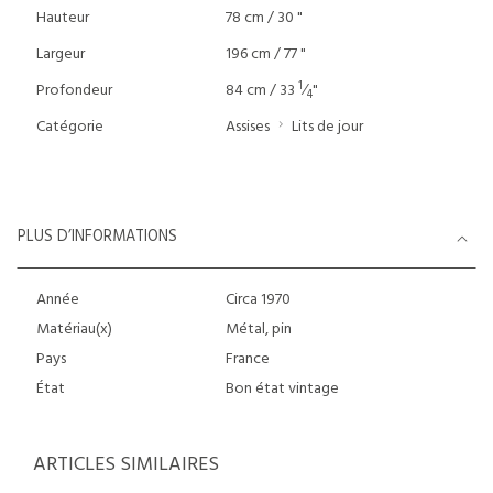
Hauteur
78 cm / 30 "
Largeur
196 cm / 77 "
1
Profondeur
84 cm / 33
⁄
"
4
Catégorie
Assises
Lits de jour
PLUS D’INFORMATIONS
Année
Circa 1970
Matériau(x)
Métal, pin
Pays
France
État
Bon état vintage
ARTICLES SIMILAIRES