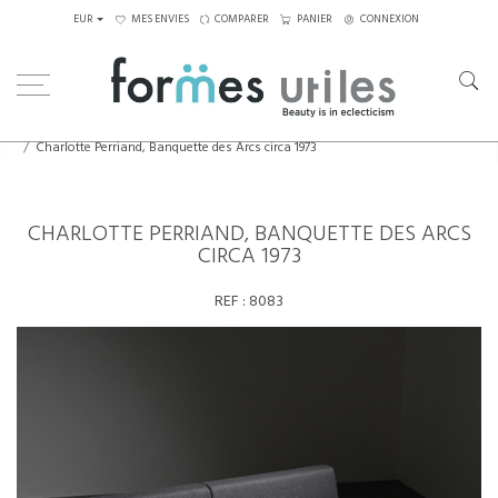
EUR
MES ENVIES
COMPARER
PANIER
CONNEXION
Home
Assises
Lits de jour
Charlotte Perriand, Banquette des Arcs circa 1973
CHARLOTTE PERRIAND, BANQUETTE DES ARCS
CIRCA 1973
REF :
8083