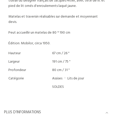
travail du designer français de Jacques Hitier, avec tête de lit et
pied de lit ornés d'enroulements laqué jaune.
Matelas et traversin réalisables sur demande et moyennant
devis.
Peut accueillir un matelas de 80 * 190 cm
Édition: Mobilor, circa 1950.
Hauteur
67 cm / 26 "
Largeur
191 cm / 75 "
Profondeur
80 cm / 31 "
Catégorie
Assises
Lits de jour
SOLDES
PLUS D’INFORMATIONS