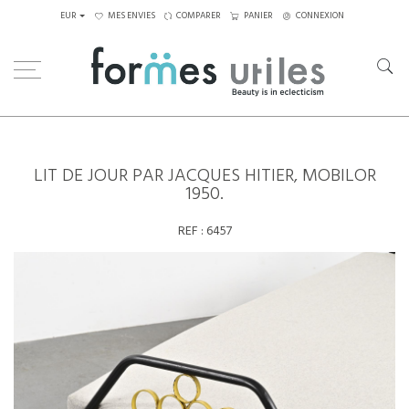
EUR
MES ENVIES
COMPARER
PANIER
CONNEXION
Home
SOLDES
Lit de jour par Jacques Hitier, Mobilor 1950.
LIT DE JOUR PAR JACQUES HITIER, MOBILOR
1950.
REF :
6457