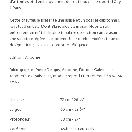
d'attentes et d'embarquement du tout nouvel aéroport d'Orly
à Paris.
Cette chauffeuse présente une assise et un dossier capitonnés,
revêtus d'un tissu Mont Blanc bleu de maison Nobilis. Son
piétement en métal chromé tubulaire de section carrée assure
une structure légère et moderne. Un modèle emblématique du
designer français, alliant confort et élégance.
Édition : Airborne
Bibliographie : Pierre Deligny, Airborne, Éditions Galerie Les
Modernistes, Paris, 2012, modèle reproduit et référencé p.62, 64
et 65.
1
Hauteur
72 cm / 28
⁄
"
2
3
Largeur
60 cm / 23
⁄
"
4
Profondeur
68 cm / 27"
Catégorie
Assises
Fauteuils