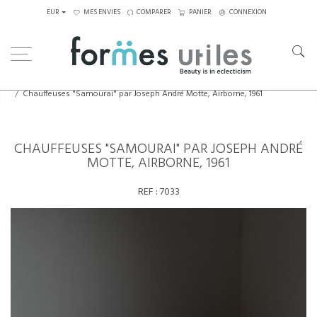
EUR
MES ENVIES
COMPARER
PANIER
CONNEXION
Home
Assises
Fauteuils
Chauffeuses "Samourai" par Joseph André Motte, Airborne, 1961
CHAUFFEUSES "SAMOURAI" PAR JOSEPH ANDRÉ
MOTTE, AIRBORNE, 1961
REF :
7033