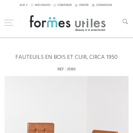
EUR
MES ENVIES
COMPARER
PANIER
CONNEXION
Home
Assises
Fauteuils
Fauteuils en bois et cuir, circa 1950
FAUTEUILS EN BOIS ET CUIR, CIRCA 1950
REF :
3580