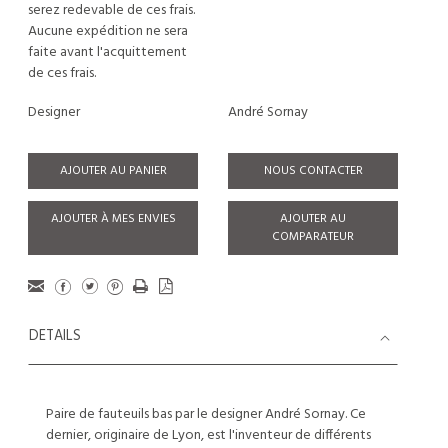
serez redevable de ces frais.
Aucune expédition ne sera
faite avant l'acquittement
de ces frais.
Designer
André Sornay
AJOUTER AU PANIER
NOUS CONTACTER
AJOUTER À MES ENVIES
AJOUTER AU
COMPARATEUR
DETAILS
Paire de fauteuils bas par le designer André Sornay. Ce
dernier, originaire de Lyon, est l'inventeur de différents