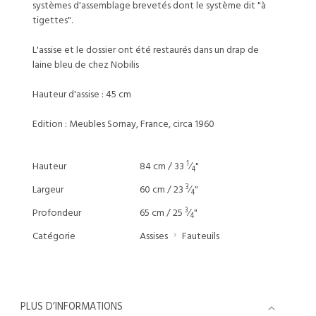
systèmes d'assemblage brevetés dont le système dit "à
tigettes".
L'assise et le dossier ont été restaurés dans un drap de
laine bleu de chez Nobilis
Hauteur d'assise : 45 cm
Edition : Meubles Sornay, France, circa 1960
1
Hauteur
84 cm / 33
⁄
"
4
3
Largeur
60 cm / 23
⁄
"
4
3
Profondeur
65 cm / 25
⁄
"
4
Catégorie
Assises
Fauteuils
PLUS D’INFORMATIONS