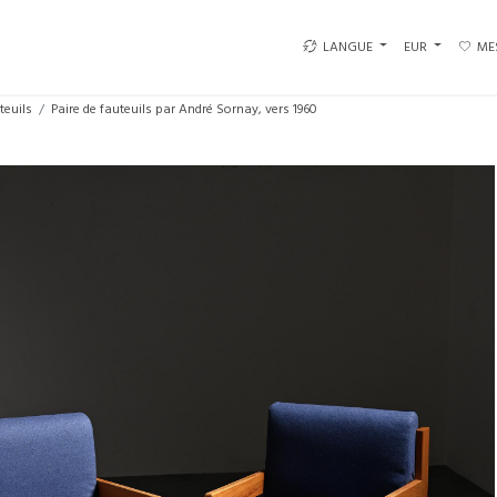
LANGUE
EUR
ME
teuils
Paire de fauteuils par André Sornay, vers 1960