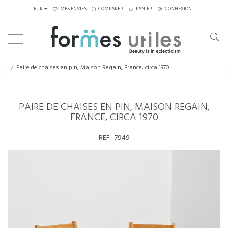
EUR
MES ENVIES
COMPARER
PANIER
CONNEXION
Home
Assises
Chaises
Paire de chaises en pin, Maison Regain, France, circa 1970
PAIRE DE CHAISES EN PIN, MAISON REGAIN,
FRANCE, CIRCA 1970
REF :
7949