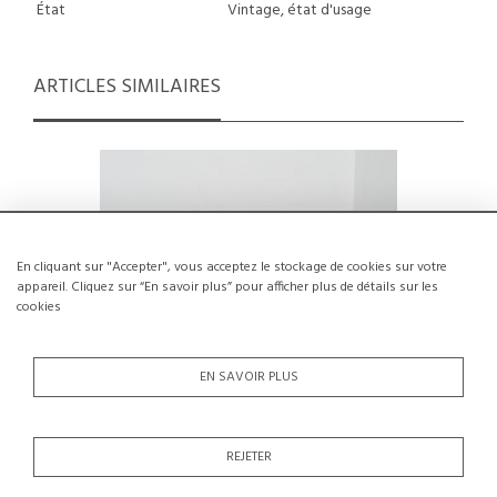
État
Vintage, état d'usage
ARTICLES SIMILAIRES
En cliquant sur "Accepter", vous acceptez le stockage de cookies sur votre
appareil. Cliquez sur “En savoir plus” pour afficher plus de détails sur les
cookies
EN SAVOIR PLUS
REJETER
Chaise par Paul Geoffroy pour Airborne,
Chaise C
circa 1957
René P