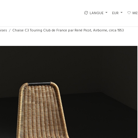
LANGUE
EUR
ME
ises
Chaise C3 Touring Club de France par René Picot, Airborne, circa 1953