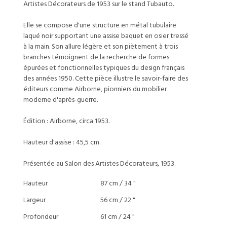
Artistes Décorateurs de 1953 sur le stand Tubauto.
Elle se compose d'une structure en métal tubulaire
laqué noir supportant une assise baquet en osier tressé
à la main. Son allure légère et son piètement à trois
branches témoignent de la recherche de formes
épurées et fonctionnelles typiques du design français
des années 1950. Cette pièce illustre le savoir-faire des
éditeurs comme Airborne, pionniers du mobilier
moderne d'après-guerre.
Édition : Airborne, circa 1953.
Hauteur d'assise : 45,5 cm.
Présentée au Salon des Artistes Décorateurs, 1953.
Hauteur
87 cm / 34 "
Largeur
56 cm / 22 "
Profondeur
61 cm / 24 "