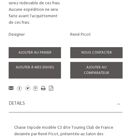
serez redevable de ces frais.
Aucune expédition ne sera
faite avant l'acquittement
de ces frais.
Designer
René Picot
AJOUTER AU PANIER
NOUS CONTACTER
AJOUTER À MES ENVIES
AJOUTER AU
COMPARATEUR
DETAILS
Chaise tripode modèle C3 dite Touring Club de France
dessinée par René Picot, présentée au Salon des