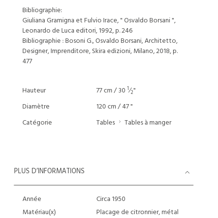
Bibliographie:
Giuliana Gramigna et Fulvio Irace, " Osvaldo Borsani ",
Leonardo de Luca editori, 1992, p. 246
Bibliographie : Bosoni G., Osvaldo Borsani, Architetto,
Designer, Imprenditore, Skira edizioni, Milano, 2018, p.
477
1
Hauteur
77 cm / 30
⁄
"
2
Diamètre
120 cm / 47 "
Catégorie
Tables
Tables à manger
PLUS D’INFORMATIONS
Année
Circa 1950
Matériau(x)
Placage de citronnier, métal