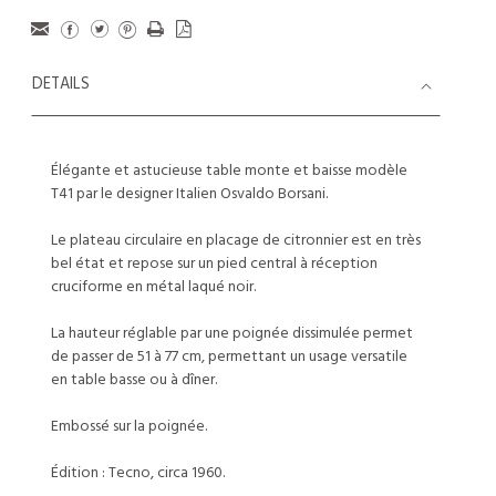
DETAILS
Élégante et astucieuse table monte et baisse modèle
T41 par le designer Italien Osvaldo Borsani.
Le plateau circulaire en placage de citronnier est en très
bel état et repose sur un pied central à réception
cruciforme en métal laqué noir.
La hauteur réglable par une poignée dissimulée permet
de passer de 51 à 77 cm, permettant un usage versatile
en table basse ou à dîner.
Embossé sur la poignée.
Édition : Tecno, circa 1960.