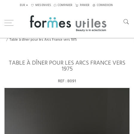
EUR
MES ENVIES
COMPARER
PANIER
CONNEXION
Home
Tables
Tables à manger
Table à dîner pour les Arcs France vers 1975
TABLE À DÎNER POUR LES ARCS FRANCE VERS
1975
REF :
8091