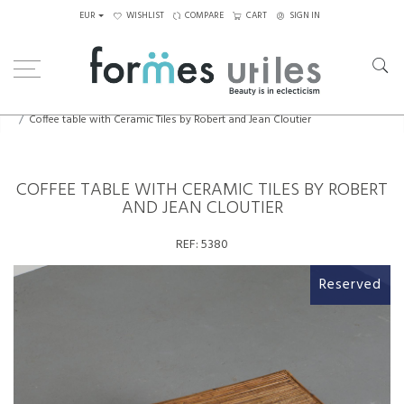
EUR
WISHLIST
COMPARE
CART
SIGN IN
Home
Tables
Coffee Tables
Coffee table with Ceramic Tiles by Robert and Jean Cloutier
COFFEE TABLE WITH CERAMIC TILES BY ROBERT
AND JEAN CLOUTIER
REF:
5380
Reserved