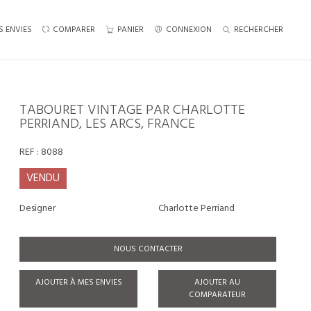
S ENVIES
COMPARER
PANIER
CONNEXION
RECHERCHER
TABOURET VINTAGE PAR CHARLOTTE
PERRIAND, LES ARCS, FRANCE
REF :
8088
VENDU
Designer
Charlotte Perriand
NOUS CONTACTER
AJOUTER À MES ENVIES
AJOUTER AU
COMPARATEUR