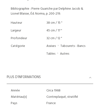
Bibliographie : Pierre Guariche par Delphine Jacob &
Lionel Blaisse, Éd. Norma, p. 200-219.
Hauteur
38 cm / 15 "
Largeur
45 cm / 17 "
Profondeur
32 cm / 12 "
Catégorie
Assises
Tabourets - Bancs
Tables
Autres
PLUS D’INFORMATIONS
Année
Circa 1968
Matériau(x)
Contreplaqué, stratifié
Pays
France