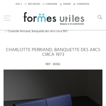
EUR
MES ENVIES
COMPARER
PANIER
CONNEXION
Home
Assises
Lits de jour
Charlotte Perriand, Banquette des Arcs circa 1973
CHARLOTTE PERRIAND, BANQUETTE DES ARCS
CIRCA 1973
REF :
8082