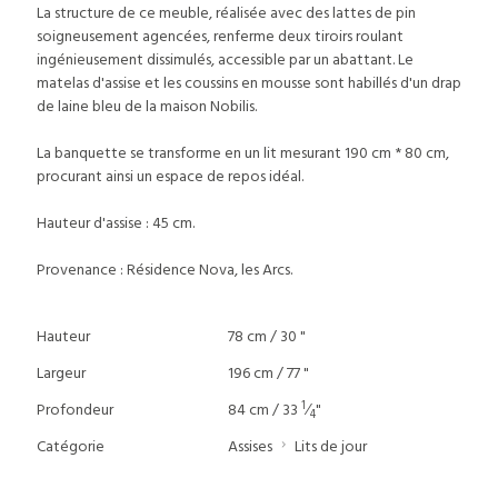
La structure de ce meuble, réalisée avec des lattes de pin
soigneusement agencées, renferme deux tiroirs roulant
ingénieusement dissimulés, accessible par un abattant. Le
matelas d'assise et les coussins en mousse sont habillés d'un drap
de laine bleu de la maison Nobilis.
La banquette se transforme en un lit mesurant 190 cm * 80 cm,
procurant ainsi un espace de repos idéal.
Hauteur d'assise : 45 cm.
Provenance : Résidence Nova, les Arcs.
Hauteur
78 cm / 30 "
Largeur
196 cm / 77 "
1
Profondeur
84 cm / 33
⁄
"
4
Catégorie
Assises
Lits de jour