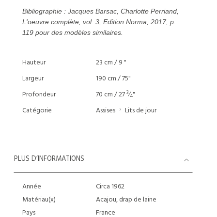
Bibliographie : Jacques Barsac, Charlotte Perriand,
L'oeuvre complète, vol. 3, Edition Norma, 2017, p.
119 pour des modèles similaires.
Hauteur
23 cm / 9 "
Largeur
190 cm / 75"
3
Profondeur
70 cm / 27
⁄
"
4
Catégorie
Assises
Lits de jour
PLUS D’INFORMATIONS
Année
Circa 1962
Matériau(x)
Acajou, drap de laine
Pays
France