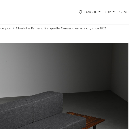
LANGUE
EUR
ME
 de jour
Charlotte Perriand Banquette Cansado en acajou, circa 1962.