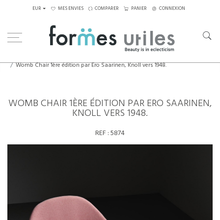
EUR
MES ENVIES
COMPARER
PANIER
CONNEXION
Home
Assises
Fauteuils
Womb Chair 1ère édition par Ero Saarinen, Knoll vers 1948.
WOMB CHAIR 1ÈRE ÉDITION PAR ERO SAARINEN,
KNOLL VERS 1948.
REF :
5874