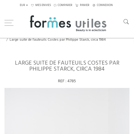
EUR
MES ENVIES
COMPARER
PANIER
CONNEXION
Home
Assises
Chaises
Large suite de fauteuils Costes par Philippe Starck, circa 1984
LARGE SUITE DE FAUTEUILS COSTES PAR
PHILIPPE STARCK, CIRCA 1984
REF :
4785