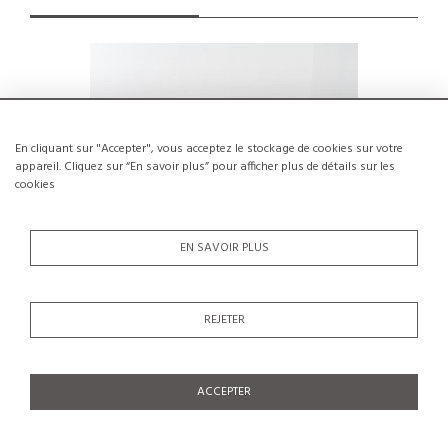
En cliquant sur "Accepter", vous acceptez le stockage de cookies sur votre
appareil. Cliquez sur “En savoir plus” pour afficher plus de détails sur les
cookies
EN SAVOIR PLUS
REJETER
Suite de trois chaises et deux
Paire de 
tabourets Maison Regain, circa 1970
€600
ACCEPTER