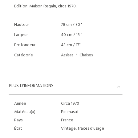
Édition: Maison Regain, circa 1970.
Hauteur
78 cm / 30 "
Largeur
40 cm / 15 "
Profondeur
43 cm / 17"
Catégorie
Assises
Chaises
PLUS D’INFORMATIONS
Année
Circa 1970
Matériau(x)
Pin massif
Pays
France
État
Vintage, traces d'usage