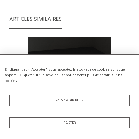
ARTICLES SIMILAIRES
En cliquant sur "Accepter", vous acceptez le stockage de cookies sur votre
appareil. Cliquez sur “En savoir plus” pour afficher plus de détails sur les
cookies
EN SAVOIR PLUS
REJETER
Chaise par Sori Yanagi pour Kotobuki,
Chaise pa
Japon 1969