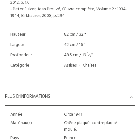
2012, p. 17.
- Peter Sulzer, Jean Prouvé, Œuvre complète, Volume 2 : 1934-
1944, Birkhäuser, 2008, p. 294.
Hauteur
82 cm / 32 "
Largeur
42 cm / 16 "
1
Profondeur
48.5 cm / 19
⁄
"
4
Catégorie
Assises
Chaises
PLUS D’INFORMATIONS
Année
Circa 1941
Matériau(x)
Chêne plaqué, contreplaqué
moulé.
Pays
France