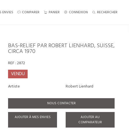
S ENVIES
COMPARER
PANIER
CONNEXION
RECHERCHER
BAS-RELIEF PAR ROBERT LIENHARD, SUISSE,
CIRCA 1970
REF :
2872
VENDU
Artiste
Robert Lienhard
NOUS CONTACTER
AJOUTER À MES ENVIES
AJOUTER AU
COMPARATEUR