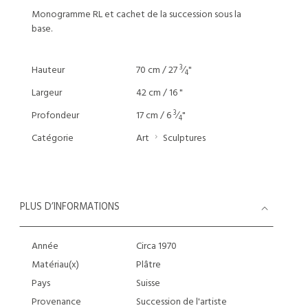
Monogramme RL et cachet de la succession sous la
base.
3
Hauteur
70 cm / 27
⁄
"
4
Largeur
42 cm / 16 "
3
Profondeur
17 cm / 6
⁄
"
4
Catégorie
Art
Sculptures
PLUS D’INFORMATIONS
Année
Circa 1970
Matériau(x)
Plâtre
Pays
Suisse
Provenance
Succession de l'artiste