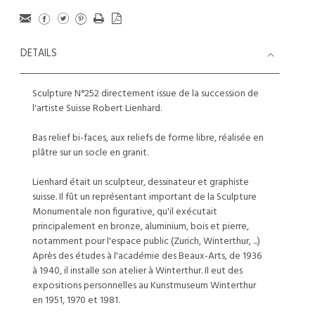
DETAILS
Sculpture N°252 directement issue de la succession de
l'artiste Suisse Robert Lienhard.
Bas relief bi-faces, aux reliefs de forme libre, réalisée en
plâtre sur un socle en granit.
Lienhard était un sculpteur, dessinateur et graphiste
suisse. Il fût un représentant important de la Sculpture
Monumentale non figurative, qu'il exécutait
principalement en bronze, aluminium, bois et pierre,
notamment pour l'espace public (Zurich, Winterthur, ...)
Après des études à l'académie des Beaux-Arts, de 1936
à 1940, il installe son atelier à Winterthur. Il eut des
expositions personnelles au Kunstmuseum Winterthur
en 1951, 1970 et 1981.