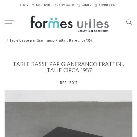
EUR
MES ENVIES
COMPARER
PANIER
CONNEXION
Home
Tables
Tables basses
Table basse par Gianfranco Frattini, Italie circa 1957
TABLE BASSE PAR GIANFRANCO FRATTINI,
ITALIE CIRCA 1957
REF :
5017