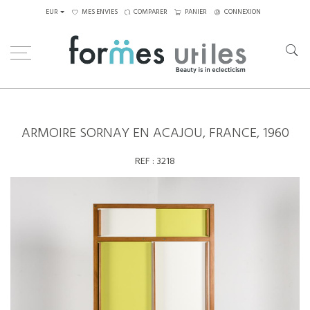
EUR
MES ENVIES
COMPARER
PANIER
CONNEXION
Home
Rangements
Armoire Sornay en acajou, France, 1960
ARMOIRE SORNAY EN ACAJOU, FRANCE, 1960
REF :
3218