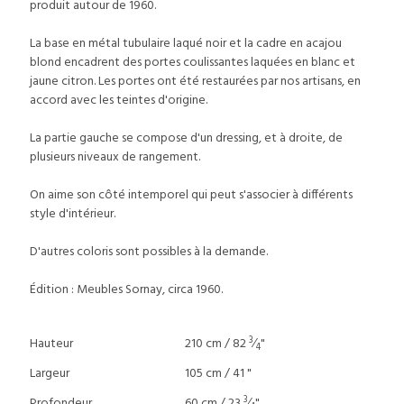
produit autour de 1960.
La base en métal tubulaire laqué noir et la cadre en acajou
blond encadrent des portes coulissantes laquées en blanc et
jaune citron. Les portes ont été restaurées par nos artisans, en
accord avec les teintes d'origine.
La partie gauche se compose d'un dressing, et à droite, de
plusieurs niveaux de rangement.
On aime son côté intemporel qui peut s'associer à différents
style d'intérieur.
D'autres coloris sont possibles à la demande.
Édition : Meubles Sornay, circa 1960.
3
Hauteur
210 cm / 82
⁄
"
4
Largeur
105 cm / 41 "
3
Profondeur
60 cm / 23
⁄
"