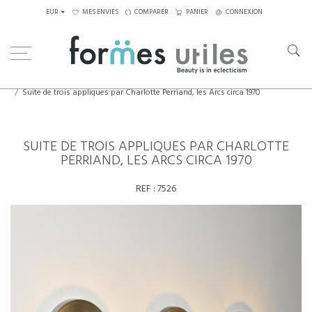
EUR
MES ENVIES
COMPARER
PANIER
CONNEXION
Home
Luminaires
Appliques
Suite de trois appliques par Charlotte Perriand, les Arcs circa 1970
SUITE DE TROIS APPLIQUES PAR CHARLOTTE
PERRIAND, LES ARCS CIRCA 1970
REF :
7526