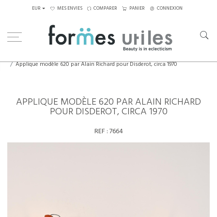
EUR
MES ENVIES
COMPARER
PANIER
CONNEXION
Home
Luminaires
Appliques
Applique modèle 620 par Alain Richard pour Disderot, circa 1970
APPLIQUE MODÈLE 620 PAR ALAIN RICHARD
POUR DISDEROT, CIRCA 1970
REF :
7664