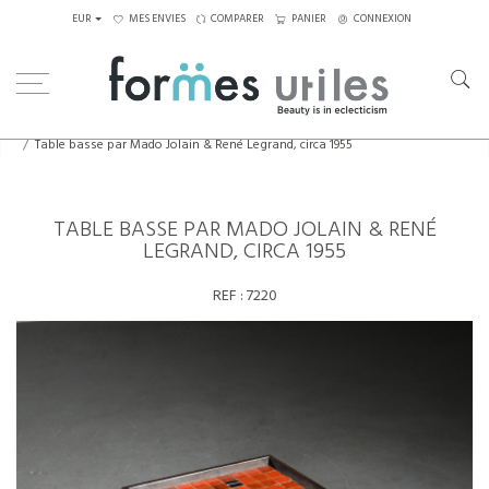
EUR
MES ENVIES
COMPARER
PANIER
CONNEXION
Home
Tables
Tables basses
Table basse par Mado Jolain & René Legrand, circa 1955
TABLE BASSE PAR MADO JOLAIN & RENÉ
LEGRAND, CIRCA 1955
REF :
7220