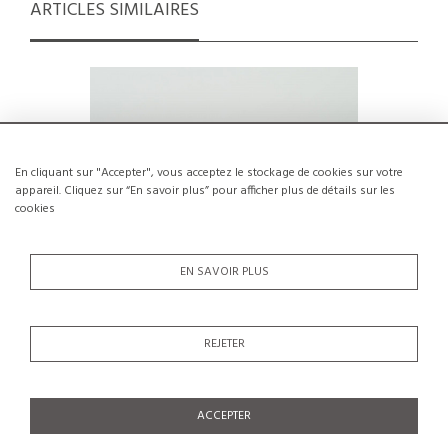
ARTICLES SIMILAIRES
En cliquant sur "Accepter", vous acceptez le stockage de cookies sur votre
appareil. Cliquez sur “En savoir plus” pour afficher plus de détails sur les
cookies
EN SAVOIR PLUS
REJETER
Table basse les Arcs 1800, France, circa
Table ba
1970
€600
ACCEPTER