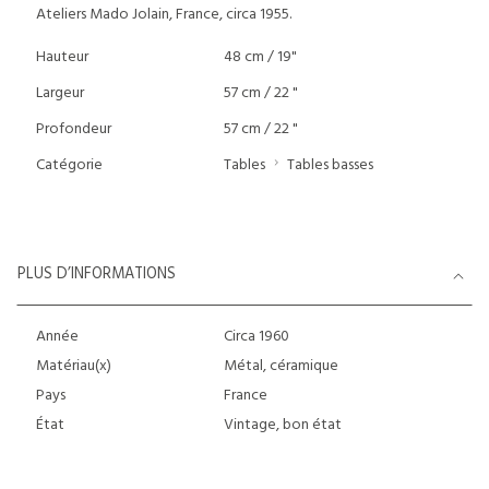
Ateliers Mado Jolain, France, circa 1955.
Hauteur
48 cm / 19"
Largeur
57 cm / 22 "
Profondeur
57 cm / 22 "
Catégorie
Tables
Tables basses
PLUS D’INFORMATIONS
Année
Circa 1960
Matériau(x)
Métal, céramique
Pays
France
État
Vintage, bon état