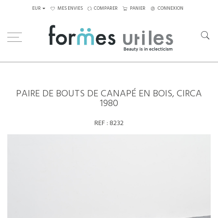
EUR
MES ENVIES
COMPARER
PANIER
CONNEXION
Home
Tables
Autres
Paire de bouts de canapé en bois, circa 1980
PAIRE DE BOUTS DE CANAPÉ EN BOIS, CIRCA
1980
REF :
8232