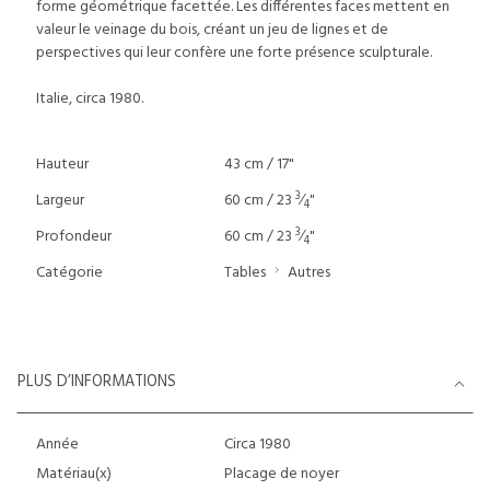
forme géométrique facettée. Les différentes faces mettent en
valeur le veinage du bois, créant un jeu de lignes et de
perspectives qui leur confère une forte présence sculpturale.
Italie, circa 1980.
Hauteur
43 cm / 17"
3
Largeur
60 cm / 23
⁄
"
4
3
Profondeur
60 cm / 23
⁄
"
4
Catégorie
Tables
Autres
PLUS D’INFORMATIONS
Année
Circa 1980
Matériau(x)
Placage de noyer