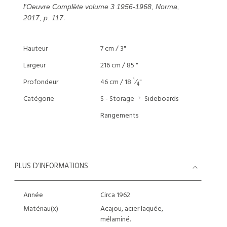
l'Oeuvre Complète volume 3 1956-1968, Norma,
.
2017, p. 117
Hauteur
7 cm / 3"
Largeur
216 cm / 85 "
1
Profondeur
46 cm / 18
⁄
"
4
Catégorie
S - Storage
Sideboards
Rangements
PLUS D’INFORMATIONS
Année
Circa 1962
Matériau(x)
Acajou, acier laquée,
mélaminé.