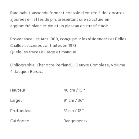
Rare bahut suspendu formant console d'entrée à deux portes
ajourées en lattes de pin, présentant une structure en
aggloméré blanc et pin et un plateau en stratifié noir.
Provenance Les Arcs 1800, conçu pour les résidences Les Belles
Challes-Lauzières contruites en 1973.
Quelques traces d'usage et manque.
Bibliographie: Charlotte Perriand, L'Oeuvre Complète, Volume
4, Jacques Barsac.
Hauteur
40 cm / 15 "
Largeur
91 cm / 36"
Profondeur
31 cm / 12 "
Catégorie
Rangements