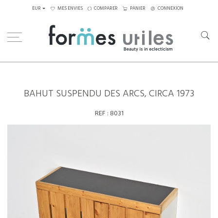
EUR
MES ENVIES
COMPARER
PANIER
CONNEXION
Home
Rangements
Bahut suspendu des Arcs, circa 1973
BAHUT SUSPENDU DES ARCS, CIRCA 1973
REF :
8031