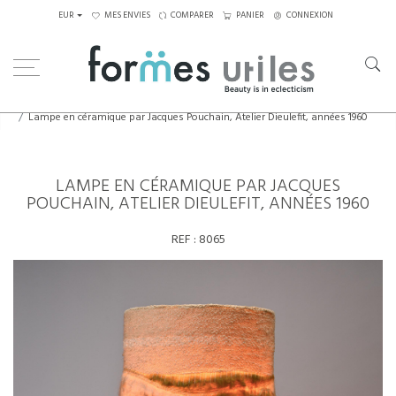
EUR
MES ENVIES
COMPARER
PANIER
CONNEXION
Home
Luminaires
Lampes de table
Lampe en céramique par Jacques Pouchain, Atelier Dieulefit, années 1960
LAMPE EN CÉRAMIQUE PAR JACQUES
POUCHAIN, ATELIER DIEULEFIT, ANNÉES 1960
REF :
8065