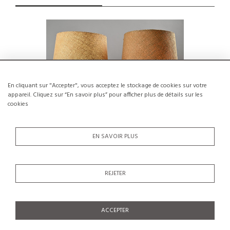
En cliquant sur "Accepter", vous acceptez le stockage de cookies sur votre
appareil. Cliquez sur “En savoir plus” pour afficher plus de détails sur les
cookies
EN SAVOIR PLUS
Suite de deux lampes de table «
Lampe p
REJETER
Éléphant » en travertin par Fratelli
Mannelli, vers 1970
€1,600
ACCEPTER