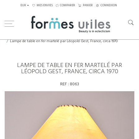
EUR
MES ENVIES
COMPARER
PANIER
CONNEXION
Home
Luminaires
Lampes de table
Lampe de table en fer martelé par Léopold Gest, France, circa 1970
LAMPE DE TABLE EN FER MARTELÉ PAR
LÉOPOLD GEST, FRANCE, CIRCA 1970
REF :
8063