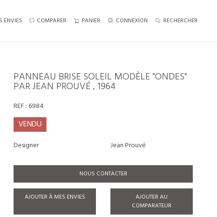
S ENVIES
COMPARER
PANIER
CONNEXION
RECHERCHER
PANNEAU BRISE SOLEIL MODÈLE "ONDES"
PAR JEAN PROUVÉ , 1964
REF :
6984
VENDU
Designer
Jean Prouvé
NOUS CONTACTER
AJOUTER À MES ENVIES
AJOUTER AU
COMPARATEUR