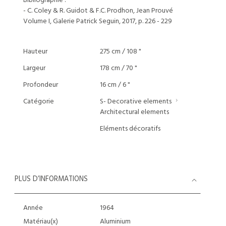
Bibliographie :
- C. Coley & R. Guidot & F.C. Prodhon, Jean Prouvé
Volume I, Galerie Patrick Seguin, 2017, p. 226 - 229
Hauteur
275 cm / 108 "
Largeur
178 cm / 70 "
Profondeur
16 cm / 6 "
Catégorie
S- Decorative elements
Architectural elements
Eléments décoratifs
PLUS D’INFORMATIONS
Année
1964
Matériau(x)
Aluminium