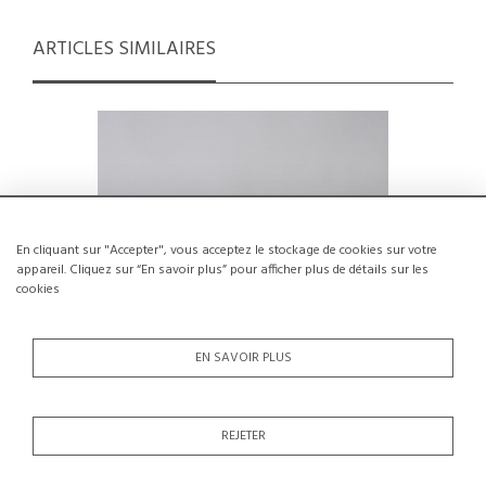
ARTICLES SIMILAIRES
En cliquant sur "Accepter", vous acceptez le stockage de cookies sur votre
appareil. Cliquez sur “En savoir plus” pour afficher plus de détails sur les
cookies
EN SAVOIR PLUS
Suite de 3 bouteilles par Roger Capron,
Large 
REJETER
France, circa 1955.
C
€2,600