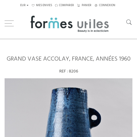
EUR
MES ENVIES
COMPARER
PANIER
CONNEXION
Home
Céramiques
Grand vase Accolay, France, années 1960
GRAND VASE ACCOLAY, FRANCE, ANNÉES 1960
REF :
8206