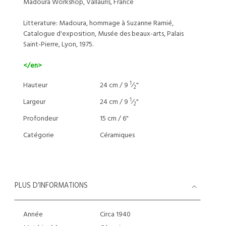
Madoura Workshop, Vallauris, France
Litterature: Madoura, hommage à Suzanne Ramié,
Catalogue d'exposition, Musée des beaux-arts, Palais
Saint-Pierre, Lyon, 1975.
</en>
1
Hauteur
24 cm / 9
⁄
"
2
1
Largeur
24 cm / 9
⁄
"
2
Profondeur
15 cm / 6"
Catégorie
Céramiques
PLUS D’INFORMATIONS
Année
Circa 1940