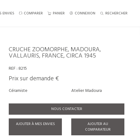
S ENVIES
COMPARER
PANIER
CONNEXION
RECHERCHER
CRUCHE ZOOMORPHE, MADOURA,
VALLAURIS, FRANCE, CIRCA 1945
REF :
8215
Prix sur demande €
Céramiste
Atelier Madoura
NOUS CONTACTER
AJOUTER À MES ENVIES
AJOUTER AU
COMPARATEUR