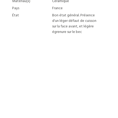
Matériau(x)
Céramique
Pays
France
État
Bon état général. Présence
d'un léger défaut de cuisson
sur la face avant, et légère
égrenure sur le bec