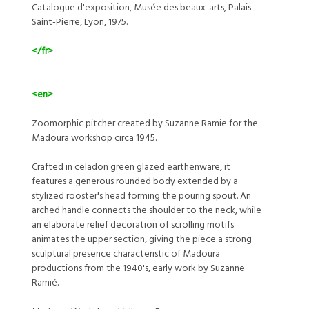
Catalogue d'exposition, Musée des beaux-arts, Palais
Saint-Pierre, Lyon, 1975.
</fr>
<en>
Zoomorphic pitcher created by Suzanne Ramie for the
Madoura workshop circa 1945.
Crafted in celadon green glazed earthenware, it
features a generous rounded body extended by a
stylized rooster's head forming the pouring spout. An
arched handle connects the shoulder to the neck, while
an elaborate relief decoration of scrolling motifs
animates the upper section, giving the piece a strong
sculptural presence characteristic of Madoura
productions from the 1940's, early work by Suzanne
Ramié.