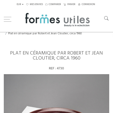
EUR
MES ENVIES
COMPARER
PANIER
CONNEXION
Home
Céramiques
Plat en céramique par Robert et Jean Cloutier, circa 1960
PLAT EN CÉRAMIQUE PAR ROBERT ET JEAN
CLOUTIER, CIRCA 1960
REF :
4730