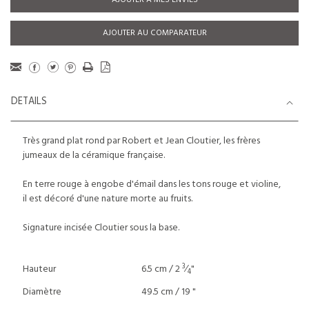
AJOUTER À MES ENVIES
AJOUTER AU COMPARATEUR
DETAILS
Très grand plat rond par Robert et Jean Cloutier, les frères
jumeaux de la céramique française.
En terre rouge à engobe d'émail dans les tons rouge et violine,
il est décoré d'une nature morte au fruits.
Signature incisée Cloutier sous la base.
3
Hauteur
6.5 cm / 2
⁄
"
4
Diamètre
49.5 cm / 19 "