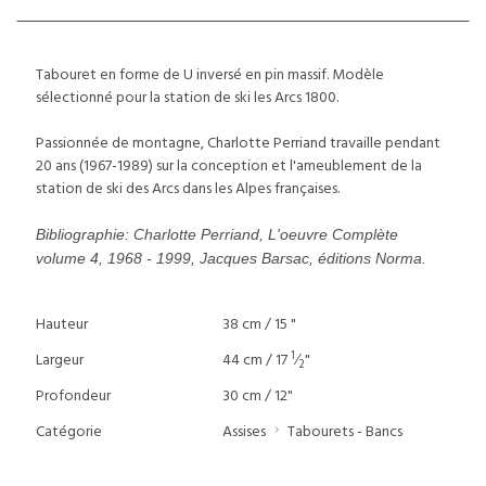
Tabouret en forme de U inversé en pin massif. Modèle
sélectionné pour la station de ski les Arcs 1800.
Passionnée de montagne, Charlotte Perriand travaille pendant
20 ans (1967-1989) sur la conception et l'ameublement de la
station de ski des Arcs dans les Alpes françaises.
Bibliographie: Charlotte Perriand, L'oeuvre Complète
volume 4, 1968 - 1999, Jacques Barsac, éditions Norma.
Hauteur
38 cm / 15 "
1
Largeur
44 cm / 17
⁄
"
2
Profondeur
30 cm / 12"
Catégorie
Assises
Tabourets - Bancs