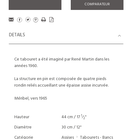
COMPARATEUR
DETAILS
Ce tabouret a été imaginé par René Martin dans les
années 1960.
La structure en pin est composée de quatre pieds
rondin reliés accueillant une épaisse assise incurvée.
Méribel, vers 1965
1
Hauteur
44 cm / 17
⁄
"
2
Diamètre
30 cm / 12"
Catégorie
Assises
Tabourets - Bancs