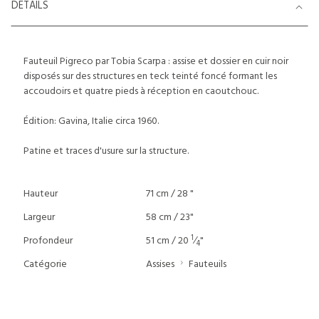
DETAILS
Fauteuil Pigreco par Tobia Scarpa : assise et dossier en cuir noir
disposés sur des structures en teck teinté foncé formant les
accoudoirs et quatre pieds à réception en caoutchouc.
Édition: Gavina, Italie circa 1960.
Patine et traces d'usure sur la structure.
Hauteur
71 cm / 28 "
Largeur
58 cm / 23"
1
Profondeur
51 cm / 20
⁄
"
4
Catégorie
Assises
Fauteuils