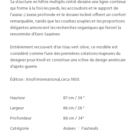
Sa structure en hêtre multiplis cintré dessine une ligne continue
qui forme à la fois les pieds, les accoudoirs et le support de
l'assise. L'assise profonde et le dossier incliné offrent un confort
remarquable, tandis que les courbes souples et les proportions
élégantes annoncent les recherches organiques qui feront la
renommée d'Eero Saarinen.
Entièrement recouvert d'un tissu vert olive, ce modèle est
considéré comme l'une des premières créations majeures du
designer pour Knoll et constitue une icône du design américain
d'après-guerre.
Édition : Knoll International,circa 1950.
Hauteur
87 cm / 34 "
Largeur
66 cm / 26 "
Profondeur
86 cm / 34"
Catégorie
Assises
Fauteuils