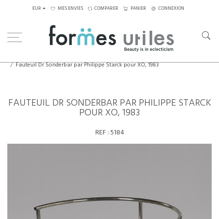
EUR
MES ENVIES
COMPARER
PANIER
CONNEXION
Home
Assises
Fauteuils
Fauteuil Dr Sonderbar par Philippe Starck pour XO, 1983
FAUTEUIL DR SONDERBAR PAR PHILIPPE STARCK
POUR XO, 1983
REF :
5184