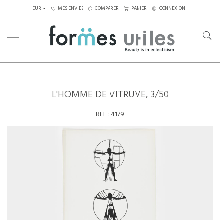
EUR
MES ENVIES
COMPARER
PANIER
CONNEXION
Home
Art
Dessins,Tableaux...
L'homme de Vitruve, 3/50
L'HOMME DE VITRUVE, 3/50
REF :
4179