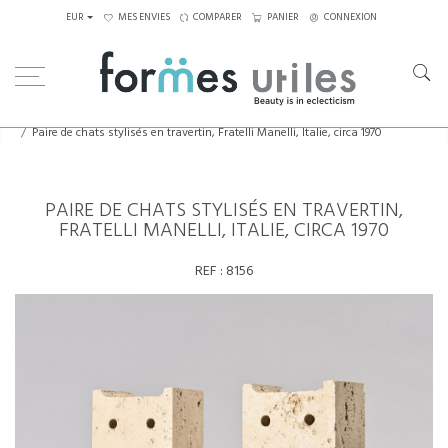
EUR
MES ENVIES
COMPARER
PANIER
CONNEXION
Home
Eléments décoratifs
Paire de chats stylisés en travertin, Fratelli Manelli, Italie, circa 1970
PAIRE DE CHATS STYLISÉS EN TRAVERTIN,
FRATELLI MANELLI, ITALIE, CIRCA 1970
REF :
8156