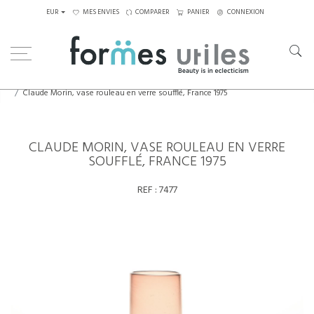
EUR
MES ENVIES
COMPARER
PANIER
CONNEXION
Home
Eléments décoratifs
Claude Morin, vase rouleau en verre soufflé, France 1975
CLAUDE MORIN, VASE ROULEAU EN VERRE
SOUFFLÉ, FRANCE 1975
REF :
7477