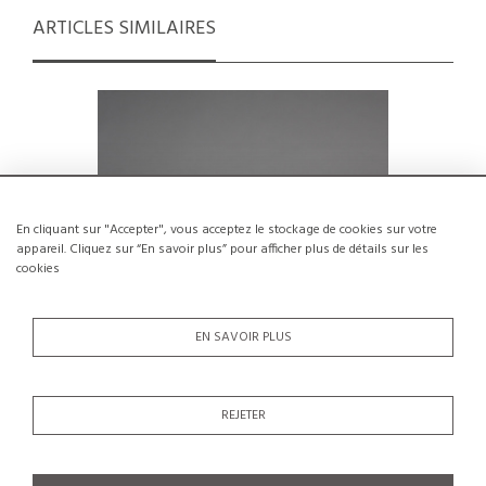
ARTICLES SIMILAIRES
En cliquant sur "Accepter", vous acceptez le stockage de cookies sur votre
appareil. Cliquez sur “En savoir plus” pour afficher plus de détails sur les
cookies
EN SAVOIR PLUS
Bonbonnière en céramique par Robert
Grand v
REJETER
et Jean Cloutier
€350