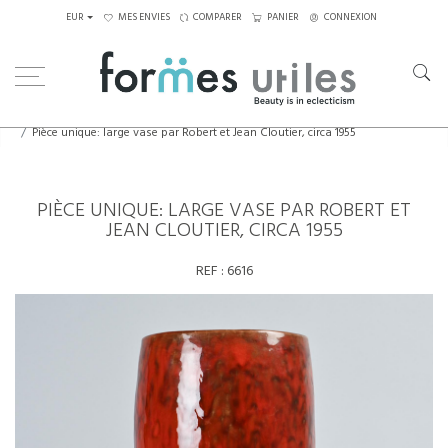
EUR
MES ENVIES
COMPARER
PANIER
CONNEXION
Home
Céramiques
Pièce unique: large vase par Robert et Jean Cloutier, circa 1955
PIÈCE UNIQUE: LARGE VASE PAR ROBERT ET
JEAN CLOUTIER, CIRCA 1955
REF :
6616